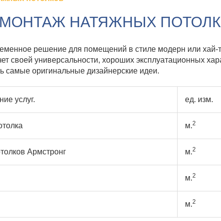
МОНТАЖ НАТЯЖНЫХ ПОТОЛ
ременное решение для помещений в стиле модерн или хай-т
ет своей универсальности, хороших эксплуатационных хара
ь самые оригинальные дизайнерские идеи.
ие услуг.
ед. изм.
2
отолка
м.
2
толков Армстронг
м.
2
м.
2
м.